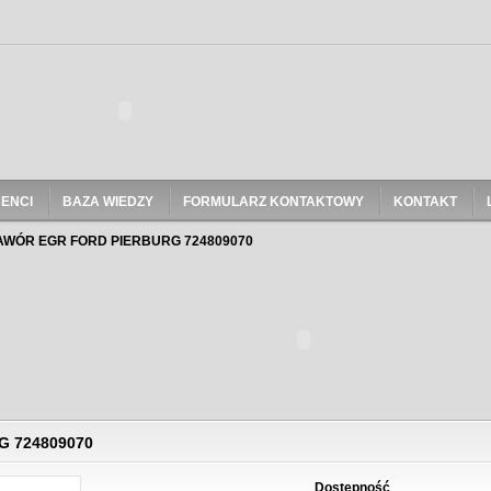
ENCI
BAZA WIEDZY
FORMULARZ KONTAKTOWY
KONTAKT
AWÓR EGR FORD PIERBURG 724809070
 724809070
Dostępność