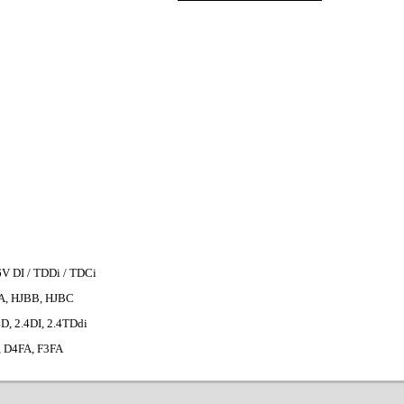
6V DI / TDDi / TDCi
A, HJBB, HJBC
4D, 2.4DI, 2.4TDdi
 D4FA, F3FA