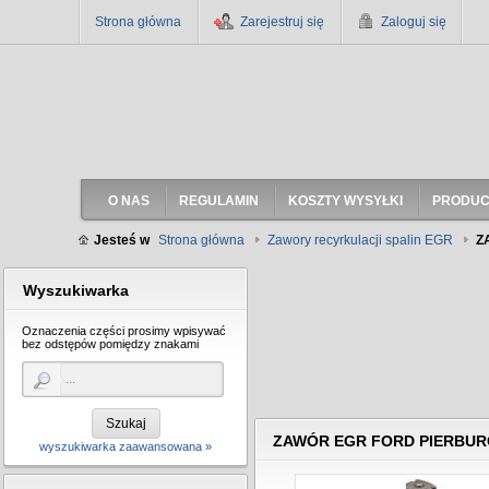
Strona główna
Zarejestruj się
Zaloguj się
O NAS
REGULAMIN
KOSZTY WYSYŁKI
PRODUC
Jesteś w
Strona główna
Zawory recyrkulacji spalin EGR
Z
Wyszukiwarka
Oznaczenia części prosimy wpisywać
bez odstępów pomiędzy znakami
Szukaj
ZAWÓR EGR FORD PIERBURG
wyszukiwarka zaawansowana »