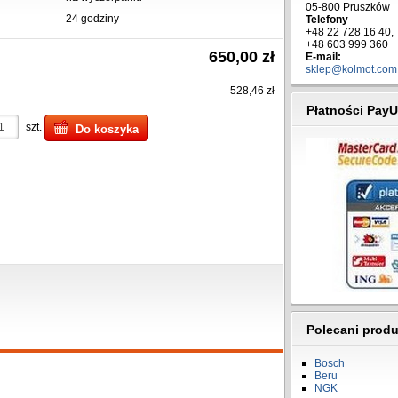
05-800 Pruszków
24 godziny
Telefony
+48 22 728 16 40,
+48 603 999 360
650,00 zł
E-mail:
sklep@kolmot.com.
528,46 zł
Płatności PayU
szt.
Do koszyka
Polecani prod
Bosch
Beru
NGK