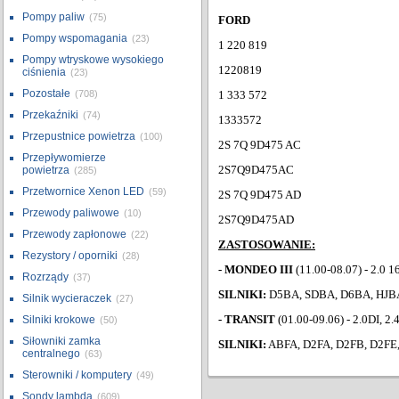
Pompy paliw
(75)
FORD
Pompy wspomagania
(23)
1 220 819
Pompy wtryskowe wysokiego
1220819
ciśnienia
(23)
Pozostałe
(708)
1 333 572
Przekaźniki
(74)
1333572
Przepustnice powietrza
(100)
2S 7Q 9D475 AC
Przepływomierze
2S7Q9D475AC
powietrza
(285)
Przetwornice Xenon LED
(59)
2S 7Q 9D475 AD
Przewody paliwowe
(10)
2S7Q9D475AD
Przewody zapłonowe
(22)
ZASTOSOWANIE:
Rezystory / oporniki
(28)
- MONDEO III
(11.00-08.07) - 2.0 1
Rozrządy
(37)
SILNIKI:
D5BA, SDBA, D6BA, HJB
Silnik wycieraczek
(27)
- TRANSIT
(01.00-09.06) - 2.0DI, 2.
Silniki krokowe
(50)
Siłowniki zamka
SILNIKI:
ABFA, D2FA, D2FB, D2FE,
centralnego
(63)
Sterowniki / komputery
(49)
Sondy lambda
(609)