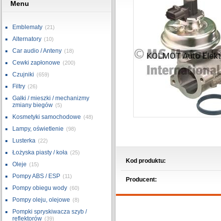
Menu
Emblematy
(21)
Alternatory
(10)
Car audio / Anteny
(18)
Cewki zapłonowe
(200)
Czujniki
(659)
Filtry
(26)
Gałki / mieszki / mechanizmy
zmiany biegów
(5)
Kosmetyki samochodowe
(48)
Lampy, oświetlenie
(98)
Lusterka
(22)
Łożyska piasty / koła
(25)
Kod produktu:
Oleje
(15)
Pompy ABS / ESP
(11)
Producent:
Pompy obiegu wody
(60)
Pompy oleju, olejowe
(8)
Pompki spryskiwacza szyb /
reflektorów
(39)