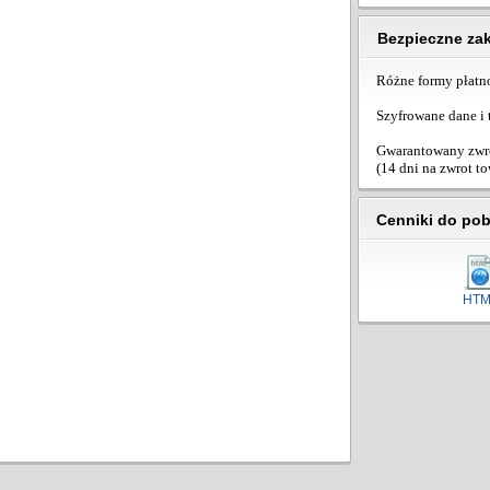
Bezpieczne za
Różne formy płatn
Szyfrowane dane i 
Gwarantowany zwro
(14 dni na zwrot t
Cenniki do pob
HTM