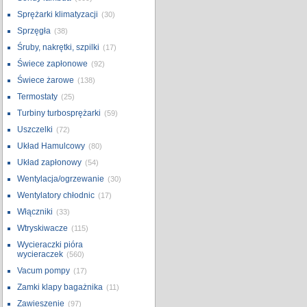
Sprężarki klimatyzacji
(30)
Sprzęgła
(38)
Śruby, nakrętki, szpilki
(17)
Świece zapłonowe
(92)
Świece żarowe
(138)
Termostaty
(25)
Turbiny turbosprężarki
(59)
Uszczelki
(72)
Układ Hamulcowy
(80)
Układ zapłonowy
(54)
Wentylacja/ogrzewanie
(30)
Wentylatory chłodnic
(17)
Włączniki
(33)
Wtryskiwacze
(115)
Wycieraczki pióra
wycieraczek
(560)
Vacum pompy
(17)
Zamki klapy bagażnika
(11)
Zawieszenie
(97)