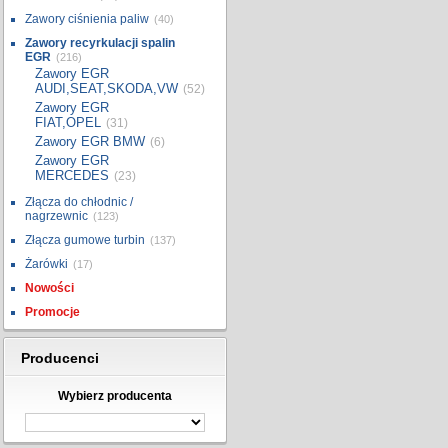
Zawory ciśnienia paliw
(40)
Zawory recyrkulacji spalin
EGR
(216)
Zawory EGR
AUDI,SEAT,SKODA,VW
(52)
Zawory EGR
FIAT,OPEL
(31)
Zawory EGR BMW
(6)
Zawory EGR
MERCEDES
(23)
Złącza do chłodnic /
nagrzewnic
(123)
Złącza gumowe turbin
(137)
Żarówki
(17)
Nowości
Promocje
Producenci
Wybierz producenta