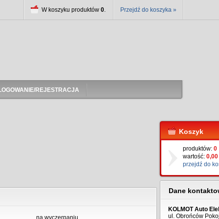
W koszyku produktów
0
.
Przejdź do koszyka »
LOGOWANIE/REJESTRACJA
Koszyk
produktów:
0
wartość:
0,00 
przejdź do k
Dane kontakt
KOLMOT Auto Elek
ul. Obrońców Poko
na wyczerpaniu