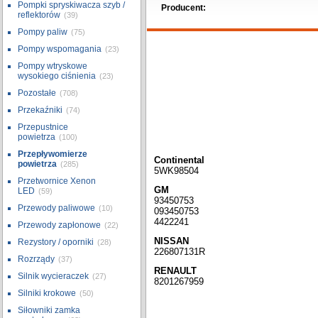
Pompki spryskiwacza szyb /
Producent:
reflektorów
(39)
Pompy paliw
(75)
Pompy wspomagania
(23)
Pompy wtryskowe
wysokiego ciśnienia
(23)
Pozostałe
(708)
Przekaźniki
(74)
Przepustnice
powietrza
(100)
Przepływomierze
Continental
powietrza
(285)
5WK98504
Przetwornice Xenon
GM
LED
(59)
93450753
Przewody paliwowe
(10)
093450753
4422241
Przewody zapłonowe
(22)
NISSAN
Rezystory / oporniki
(28)
226807131R
Rozrządy
(37)
RENAULT
Silnik wycieraczek
(27)
8201267959
Silniki krokowe
(50)
Siłowniki zamka