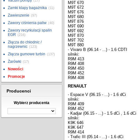
Vacum pompy
(17)
M9T 670
M9T 672
Zamki klapy bagażnika
(11)
M9T 676
Zawieszenie
(97)
M9T 680
M9T 876
Zawory ciśnienia paliw
(40)
M9T 690
Zawory recyrkulacji spalin
M9T 692
EGR
(216)
M9T 870
M9T 702
Złącza do chłodnic /
M9T 880
nagrzewnic
(123)
- Vivaro B (06.14 - ...) - 1.6 CDTI
Złącza gumowe turbin
silniki:
(137)
R9M 413
Żarówki
(17)
R9M 408
R9M 450
Nowości
R9M 452
Promocje
R9M 408
RENAULT
Producenci
- Espace V (06.15 - ...) - 1.6 dCi
silniki:
Wybierz producenta
R9M 409
R9M 452
- Kadjar (06.15 - ...) - 1.5 dCi , 1.6 dCi
silniki:
K9K 646
K9K 647
R9M 414
- Trafic III (05.14 - ...) - 1.6 dCi