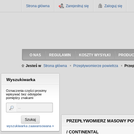
Strona główna
Zarejestruj się
Zaloguj się
O NAS
REGULAMIN
KOSZTY WYSYŁKI
PRODUC
Jesteś w
Strona główna
Przepływomierze powietrza
Przep
Wyszukiwarka
Oznaczenia części prosimy
wpisywać bez odstępów
pomiędzy znakami
Szukaj
PRZEPŁYWOMIERZ MASOWY POWIE
wyszukiwarka zaawansowana »
/ CONTINENTAL