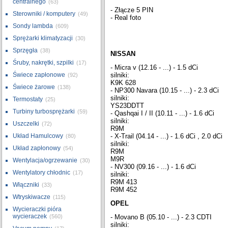
centralnego
(63)
- Złącze 5 PIN
Sterowniki / komputery
(49)
- Real foto
Sondy lambda
(609)
Sprężarki klimatyzacji
(30)
Sprzęgła
(38)
NISSAN
Śruby, nakrętki, szpilki
(17)
- Micra v (12.16 - ...) - 1.5 dCi
Świece zapłonowe
silniki:
(92)
K9K 628
Świece żarowe
(138)
- NP300 Navara (10.15 - ...) - 2.3 dCi
silniki:
Termostaty
(25)
YS23DDTT
Turbiny turbosprężarki
(59)
- Qashqai I / II (10.11 - ...) - 1.6 dCi
silniki:
Uszczelki
(72)
R9M
Układ Hamulcowy
- X-Trail (04.14 - ...) - 1.6 dCi , 2.0 dCi
(80)
silniki:
Układ zapłonowy
(54)
R9M
M9R
Wentylacja/ogrzewanie
(30)
- NV300 (09.16 - ...) - 1.6 dCi
Wentylatory chłodnic
(17)
silniki:
R9M 413
Włączniki
(33)
R9M 452
Wtryskiwacze
(115)
OPEL
Wycieraczki pióra
wycieraczek
(560)
- Movano B (05.10 - ...) - 2.3 CDTI
silniki: