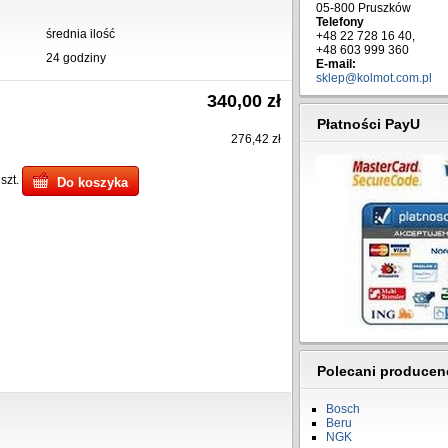
05-800 Pruszków
Telefony
średnia ilość
+48 22 728 16 40,
+48 603 999 360
24 godziny
E-mail:
sklep@kolmot.com.pl
340,00 zł
Płatności PayU
276,42 zł
szt.
Do koszyka
Polecani producen
Bosch
Beru
NGK