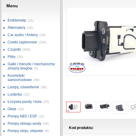
Menu
Emblematy
(21)
Alternatory
(10)
Car audio / Anteny
(18)
Cewki zapłonowe
(200)
Czujniki
(659)
Filtry
(26)
Gałki / mieszki / mechanizmy
zmiany biegów
(5)
Kosmetyki
samochodowe
(48)
Lampy, oświetlenie
(98)
Lusterka
(22)
Łożyska piasty / koła
(25)
Oleje
(15)
Pompy ABS / ESP
(11)
Pompy obiegu wody
(60)
Kod produktu:
Pompy oleju, olejowe
(8)